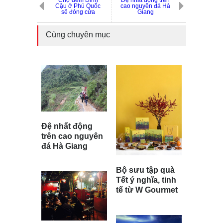
Chợ đêm Dinh
Đệ nhất động trên
Cậu ở Phú Quốc
cao nguyên đá Hà
sẽ đóng cửa
Giang
Cùng chuyên mục
Đệ nhất động
trên cao nguyên
đá Hà Giang
Bộ sưu tập quà
Tết ý nghĩa, tinh
tế từ W Gourmet