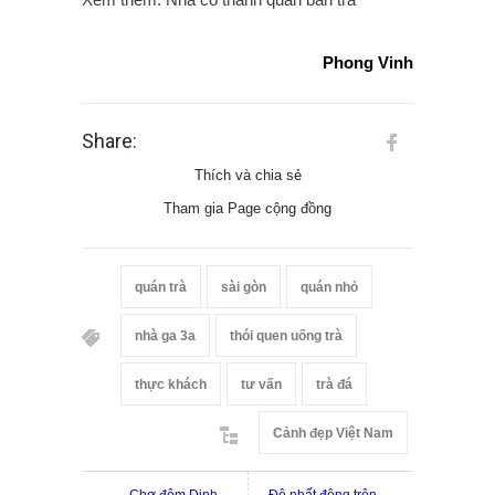
Phong Vinh
Share:
Thích và chia sẻ
Tham gia Page cộng đồng
quán trà
sài gòn
quán nhỏ
nhà ga 3a
thói quen uống trà
thực khách
tư vấn
trà đá
Cảnh đẹp Việt Nam