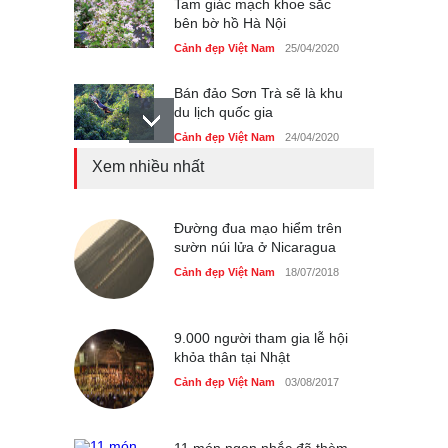
Tam giác mạch khoe sắc
bên bờ hồ Hà Nội
Cảnh đẹp Việt Nam
25/04/2020
Bán đảo Sơn Trà sẽ là khu
du lịch quốc gia
Cảnh đẹp Việt Nam
24/04/2020
Xem nhiều nhất
Những món ăn đồng quê
dân dã ở Sài Gòn
Cảnh đẹp Việt Nam
Đường đua mạo hiểm trên
25/04/2020
sườn núi lửa ở Nicaragua
Nhiều hoạt động tôn vinh
Cảnh đẹp Việt Nam
18/07/2018
nhà giáo tại Đầm Sen
Cảnh đẹp Việt Nam
25/04/2020
9.000 người tham gia lễ hội
khỏa thân tại Nhật
Cảnh đẹp Việt Nam
03/08/2017