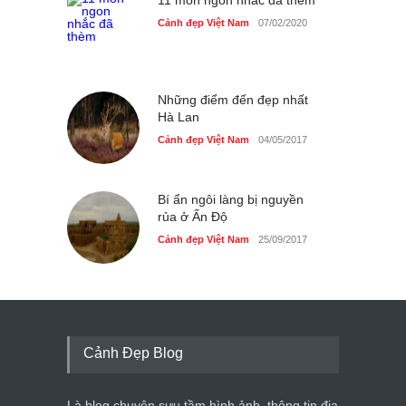
11 món ngon nhắc đã thèm
Cảnh đẹp Việt Nam
07/02/2020
Những điểm đến đẹp nhất
Hà Lan
Cảnh đẹp Việt Nam
04/05/2017
Bí ẩn ngôi làng bị nguyền
rủa ở Ấn Độ
Cảnh đẹp Việt Nam
25/09/2017
Cảnh Đẹp Blog
Là blog chuyên sưu tầm hình ảnh, thông tin địa