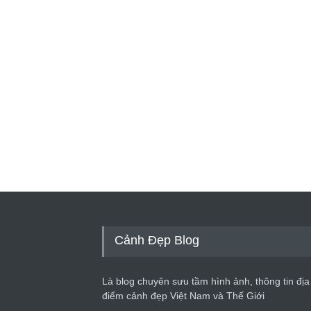
Cảnh Đẹp Blog
Là blog chuyên sưu tầm hình ảnh, thông tin địa
điểm cảnh đẹp Việt Nam và Thế Giới