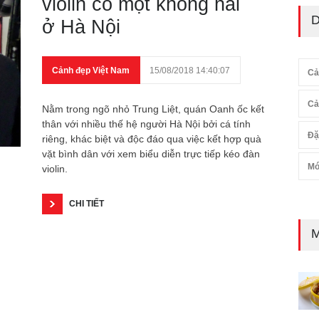
violin có một không hai
D
ở Hà Nội
Cảnh đẹp Việt Nam
15/08/2018 14:40:07
Cả
Cả
Nằm trong ngõ nhỏ Trung Liệt, quán Oanh ốc kết
thân với nhiều thế hệ người Hà Nội bởi cá tính
Đặ
riêng, khác biệt và độc đáo qua việc kết hợp quà
vặt bình dân với xem biểu diễn trực tiếp kéo đàn
Mó
violin.
CHI TIẾT
M