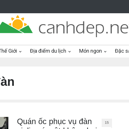
hế Giới
Địa điểm du lịch
Món ngon
Đặc s
đàn
Quán ốc phục vụ đàn
15