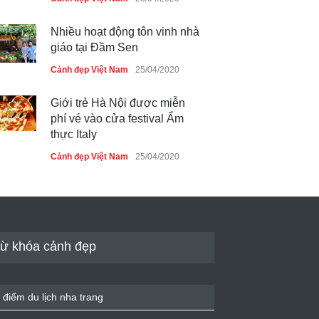
Nhiều hoạt động tôn vinh nhà
giáo tại Đầm Sen
Cảnh đẹp Việt Nam
25/04/2020
Giới trẻ Hà Nội được miễn
phí vé vào cửa festival Ẩm
thực Italy
Cảnh đẹp Việt Nam
25/04/2020
Tam giác mạch khoe sắc bên
bờ hồ Hà Nội
Cảnh đẹp Việt Nam
25/04/2020
ừ khóa cảnh đẹp
Bán đảo Sơn Trà sẽ là khu
du lịch quốc gia
 điểm du lịch nha trang
Cảnh đẹp Việt Nam
24/04/2020