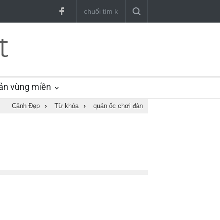
ản vùng miền
Cảnh Đẹp
›
Từ khóa
›
quán ốc chơi đàn