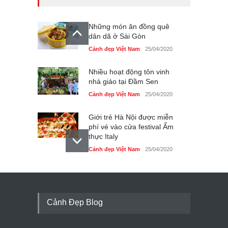
Những món ăn đồng quê
dân dã ở Sài Gòn
Cảnh đẹp Việt Nam
25/04/2020
Nhiều hoạt động tôn vinh
nhà giáo tại Đầm Sen
Cảnh đẹp Việt Nam
25/04/2020
Giới trẻ Hà Nội được miễn
phí vé vào cửa festival Ẩm
thực Italy
Cảnh đẹp Việt Nam
25/04/2020
Tam giác mạch khoe sắc
bên bờ hồ Hà Nội
Cảnh đẹp Việt Nam
25/04/2020
Cảnh Đẹp Blog
Bán đảo Sơn Trà sẽ là khu
du lịch quốc gia