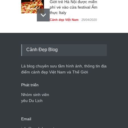
Giới trẻ Hà Nội được miễn
phí vé vào cửa festival Ẩm
thực Italy
Cảnh đẹp Việt Nam
25/04/2020
Tam giác mạch khoe sắc
bên bờ hồ Hà Nội
Cảnh đẹp Việt Nam
25/04/2020
Cảnh Đẹp Blog
Bán đảo Sơn Trà sẽ là khu
du lịch quốc gia
Là blog chuyên sưu tầm hình ảnh, thông tin địa
Cảnh đẹp Việt Nam
24/04/2020
điểm cảnh đẹp Việt Nam và Thế Giới
Phát triển
Nhóm sinh viên
yêu Du Lịch
Email