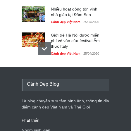
Nhiều hoạt động tôn vinh
nhà giáo tại Đầm Sen
Cảnh đẹp Việt Nam
25/04/2020
Giới trẻ Hà Nội được miễn
phí vé vào cửa festival Ẩm
thực Italy
Cảnh đẹp Việt Nam
25/04/2020
Tam giác mạch khoe sắc
bên bờ hồ Hà Nội
Cảnh đẹp Việt Nam
25/04/2020
Cảnh Đẹp Blog
Bán đảo Sơn Trà sẽ là khu
du lịch quốc gia
Là blog chuyên sưu tầm hình ảnh, thông tin địa
Cảnh đẹp Việt Nam
24/04/2020
điểm cảnh đẹp Việt Nam và Thế Giới
Phát triển
Nhóm sinh viên