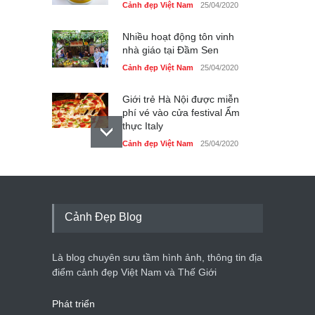
Cảnh đẹp Việt Nam
25/04/2020
Nhiều hoạt động tôn vinh
nhà giáo tại Đầm Sen
Cảnh đẹp Việt Nam
25/04/2020
Giới trẻ Hà Nội được miễn
phí vé vào cửa festival Ẩm
thực Italy
Cảnh đẹp Việt Nam
25/04/2020
Tam giác mạch khoe sắc
bên bờ hồ Hà Nội
Cảnh đẹp Việt Nam
25/04/2020
Cảnh Đẹp Blog
Bán đảo Sơn Trà sẽ là khu
du lịch quốc gia
Là blog chuyên sưu tầm hình ảnh, thông tin địa
Cảnh đẹp Việt Nam
24/04/2020
điểm cảnh đẹp Việt Nam và Thế Giới
Phát triển