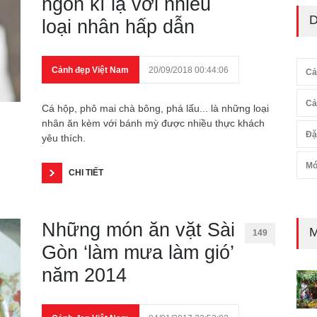
ngon kì lạ với nhiều
D
loại nhân hấp dẫn
Cảnh đẹp Việt Nam
20/09/2018 00:44:06
Cả
Cả
Cá hộp, phô mai chà bông, phá lấu... là những loại
nhân ăn kèm với bánh mỳ được nhiều thực khách
Đặ
yêu thích.
Mó
CHI TIẾT
Những món ăn vặt Sài
M
149
Gòn ‘làm mưa làm gió’
năm 2014