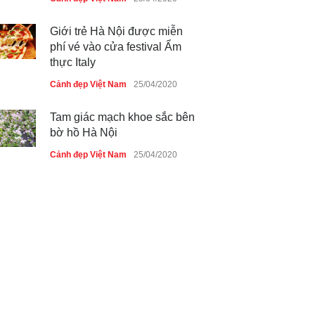
Giới trẻ Hà Nội được miễn
phí vé vào cửa festival Ẩm
thực Italy
Cảnh đẹp Việt Nam
25/04/2020
Tam giác mạch khoe sắc bên
bờ hồ Hà Nội
Cảnh đẹp Việt Nam
25/04/2020
Bán đảo Sơn Trà sẽ là khu
du lịch quốc gia
Cảnh đẹp Việt Nam
24/04/2020
Những món ăn đồng quê dân
dã ở Sài Gòn
Cảnh đẹp Việt Nam
25/04/2020