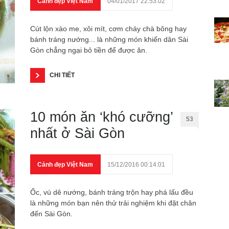
Cảnh đẹp Việt Nam
04/01/2017 22:53:02
Cút lộn xào me, xôi mít, cơm cháy chà bông hay
bánh tráng nướng... là những món khiến dân Sài
Gòn chẳng ngại bỏ tiền để được ăn.
CHI TIẾT
10 món ăn ‘khó cưỡng’
53
nhất ở Sài Gòn
Cảnh đẹp Việt Nam
15/12/2016 00:14:01
Ốc, vú dê nướng, bánh tráng trộn hay phá lấu đều
là những món bạn nên thử trải nghiệm khi đặt chân
đến Sài Gòn.