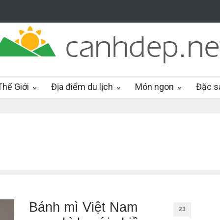
hế Giới
Địa điểm du lịch
Món ngon
Đặc s
Bánh mì Việt Nam
23