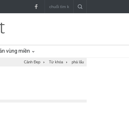
ản vùng miền
Cảnh Đẹp
›
Từ khóa
›
phá lấu