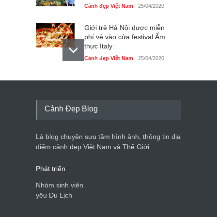
Cảnh đẹp Việt Nam
25/04/2020
Giới trẻ Hà Nội được miễn
phí vé vào cửa festival Ẩm
thực Italy
Cảnh đẹp Việt Nam
25/04/2020
Tam giác mạch khoe sắc
bên bờ hồ Hà Nội
Cảnh đẹp Việt Nam
25/04/2020
Cảnh Đẹp Blog
Bán đảo Sơn Trà sẽ là khu
du lịch quốc gia
Là blog chuyên sưu tầm hình ảnh, thông tin địa
Cảnh đẹp Việt Nam
24/04/2020
điểm cảnh đẹp Việt Nam và Thế Giới
Phát triển
Nhóm sinh viên
yêu Du Lịch