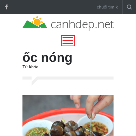
ốc nóng
Từ khóa