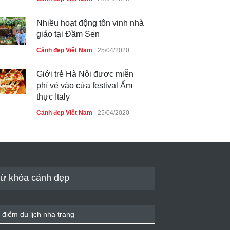
Nhiều hoạt động tôn vinh nhà
giáo tại Đầm Sen
Cảnh đẹp Việt Nam
25/04/2020
Giới trẻ Hà Nội được miễn
phí vé vào cửa festival Ẩm
thực Italy
Cảnh đẹp Việt Nam
25/04/2020
Tam giác mạch khoe sắc bên
bờ hồ Hà Nội
Cảnh đẹp Việt Nam
25/04/2020
ừ khóa cảnh đẹp
Bán đảo Sơn Trà sẽ là khu
du lịch quốc gia
 điểm du lịch nha trang
Cảnh đẹp Việt Nam
24/04/2020