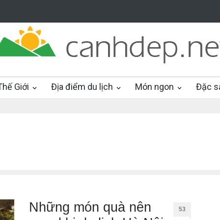
hế Giới
Địa điểm du lịch
Món ngon
Đặc s
Những món quà nên
53