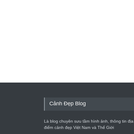
Cảnh Đẹp Blog
Là blog chuyên sưu tầm hình ảnh, thông tin địa
điểm cảnh đẹp Việt Nam và Thế Giới