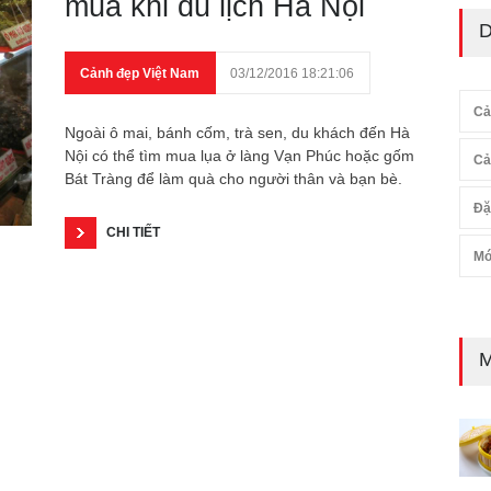
mua khi du lịch Hà Nội
D
Cảnh đẹp Việt Nam
03/12/2016 18:21:06
Cả
Ngoài ô mai, bánh cốm, trà sen, du khách đến Hà
Nội có thể tìm mua lụa ở làng Vạn Phúc hoặc gốm
Cả
Bát Tràng để làm quà cho người thân và bạn bè.
Đặ
CHI TIẾT
Mó
M