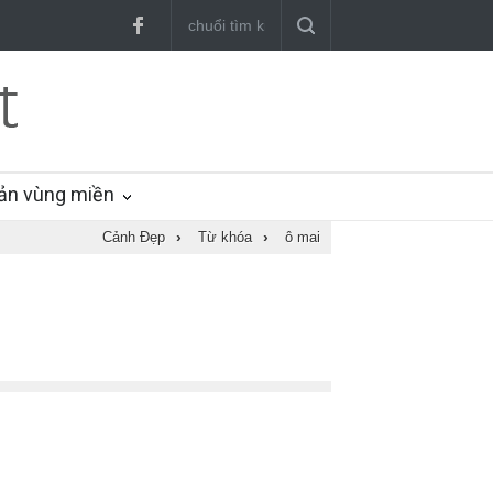
ản vùng miền
Cảnh Đẹp
›
Từ khóa
›
ô mai