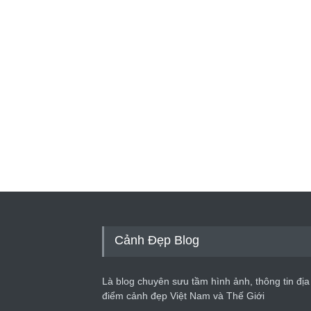
Cảnh Đẹp Blog
Là blog chuyên sưu tầm hình ảnh, thông tin địa
điểm cảnh đẹp Việt Nam và Thế Giới