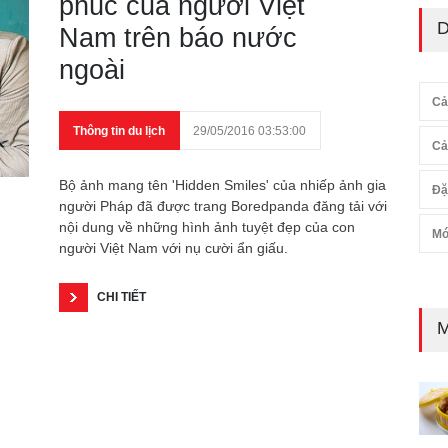
phúc của người Việt
D
Nam trên báo nước
ngoài
Cả
Thông tin du lịch
29/05/2016 03:53:00
Cả
Bộ ảnh mang tên 'Hidden Smiles' của nhiếp ảnh gia
Đặ
người Pháp đã được trang Boredpanda đăng tải với
nội dung về những hình ảnh tuyệt đẹp của con
Mó
người Việt Nam với nụ cười ẩn giấu.
CHI TIẾT
M