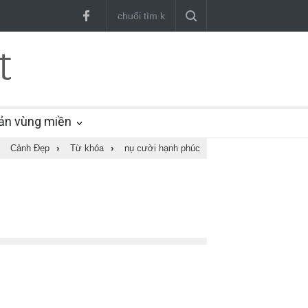
ản vùng miền
Cảnh Đẹp
›
Từ khóa
›
nụ cười hạnh phúc