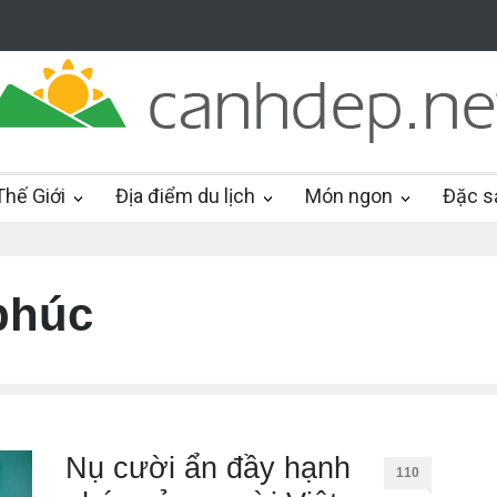
hế Giới
Địa điểm du lịch
Món ngon
Đặc s
phúc
Nụ cười ẩn đầy hạnh
110