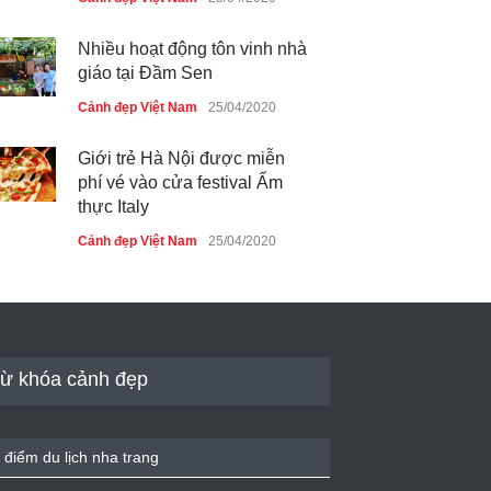
Nhiều hoạt động tôn vinh nhà
giáo tại Đầm Sen
Cảnh đẹp Việt Nam
25/04/2020
Giới trẻ Hà Nội được miễn
phí vé vào cửa festival Ẩm
thực Italy
Cảnh đẹp Việt Nam
25/04/2020
Tam giác mạch khoe sắc bên
bờ hồ Hà Nội
Cảnh đẹp Việt Nam
25/04/2020
ừ khóa cảnh đẹp
Bán đảo Sơn Trà sẽ là khu
du lịch quốc gia
 điểm du lịch nha trang
Cảnh đẹp Việt Nam
24/04/2020