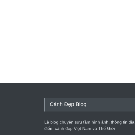
Cảnh Đẹp Blog
Là blog chuyên sưu tầm hình ảnh, thông tin địa
điểm cảnh đẹp Việt Nam và Thế Giới