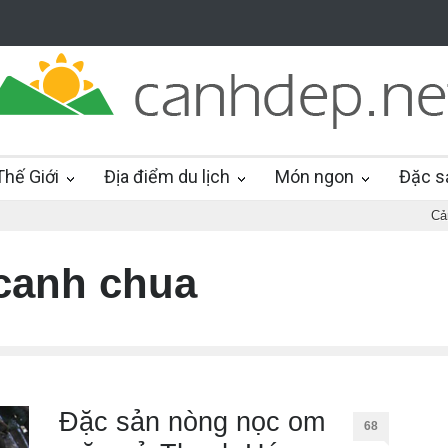
hế Giới
Địa điểm du lịch
Món ngon
Đặc s
Cả
canh chua
Đặc sản nòng nọc om
68