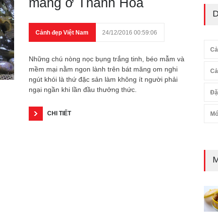
măng ở Thanh Hóa
D
Cảnh đẹp Việt Nam
24/12/2016 00:59:06
Cả
Những chú nòng nọc bụng trắng tinh, béo mẫm và
mềm mại nằm ngon lành trên bát măng om nghi
Cả
ngút khói là thứ đặc sản làm không ít người phải
ngại ngần khi lần đầu thưởng thức.
Đặ
CHI TIẾT
Mó
M