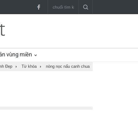
ản vùng miền
nh Đẹp
›
Từ khóa
›
nòng nọc nấu canh chua