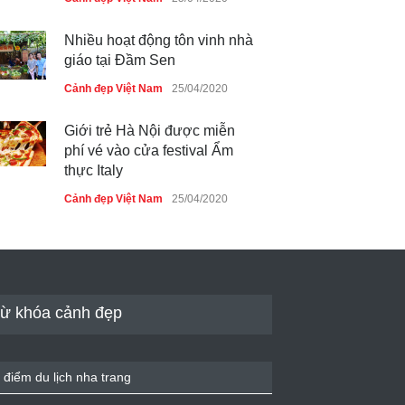
Nhiều hoạt động tôn vinh nhà
giáo tại Đầm Sen
Cảnh đẹp Việt Nam
25/04/2020
Giới trẻ Hà Nội được miễn
phí vé vào cửa festival Ẩm
thực Italy
Cảnh đẹp Việt Nam
25/04/2020
Tam giác mạch khoe sắc bên
bờ hồ Hà Nội
Cảnh đẹp Việt Nam
25/04/2020
ừ khóa cảnh đẹp
Bán đảo Sơn Trà sẽ là khu
du lịch quốc gia
 điểm du lịch nha trang
Cảnh đẹp Việt Nam
24/04/2020