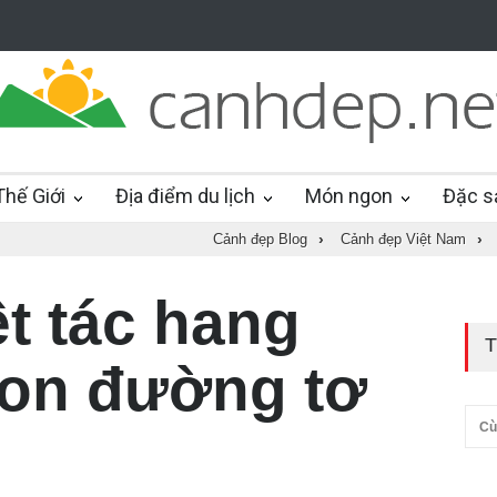
hế Giới
Địa điểm du lịch
Món ngon
Đặc s
Cảnh đẹp Blog
›
Cảnh đẹp Việt Nam
›
t tác hang
T
on đường tơ
Cù