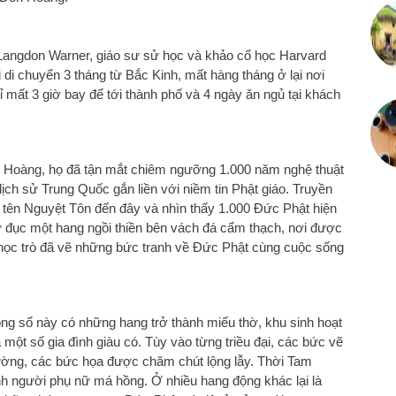
Langdon Warner, giáo sư sử học và khảo cổ học Harvard
i chuyển 3 tháng từ Bắc Kinh, mất hàng tháng ở lại nơi
ỉ mất 3 giờ bay để tới thành phố và 4 ngày ăn ngủ tại khách
 Hoàng, họ đã tận mắt chiêm ngưỡng 1.000 năm nghệ thuật
lịch sử Trung Quốc gắn liền với niềm tin Phật giáo. Truyền
tên Nguyệt Tôn đến đây và nhìn thấy 1.000 Đức Phật hiện
ư đục một hang ngồi thiền bên vách đá cẩm thạch, nơi được
học trò đã vẽ những bức tranh về Đức Phật cùng cuộc sống
ng số này có những hang trở thành miếu thờ, khu sinh hoạt
một số gia đình giàu có. Tùy vào từng triều đại, các bức vẽ
ường, các bức họa được chăm chút lộng lẫy. Thời Tam
ảnh người phụ nữ má hồng. Ở nhiều hang động khác lại là