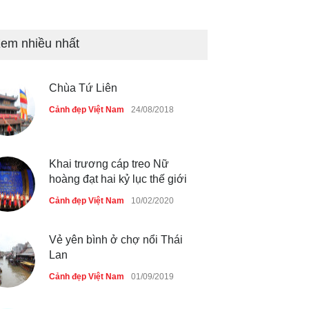
Bán đảo Sơn Trà sẽ là khu
du lịch quốc gia
em nhiều nhất
Cảnh đẹp Việt Nam
24/04/2020
Chùa Tứ Liên
Những món ăn đồng quê dân
dã ở Sài Gòn
Cảnh đẹp Việt Nam
24/08/2018
Cảnh đẹp Việt Nam
25/04/2020
Khai trương cáp treo Nữ
hoàng đạt hai kỷ lục thế giới
Cảnh đẹp Việt Nam
10/02/2020
Vẻ yên bình ở chợ nổi Thái
Lan
Cảnh đẹp Việt Nam
01/09/2019