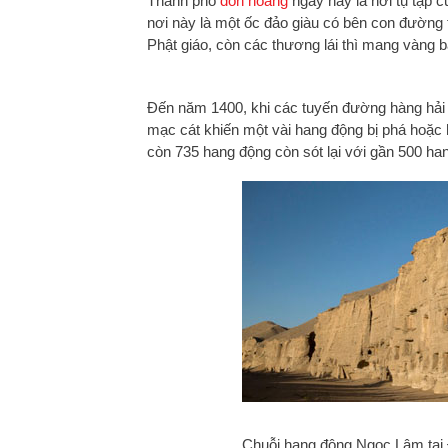
Thành phố
đôn hoàng
ngày nay là nơi tụ tập 
nơi này là một ốc đảo giàu có bên con đường 
Phật giáo, còn các thương lái thì mang vàng 
Đến năm 1400, khi các tuyến đường hàng hải 
mạc cát khiến một vài hang động bị phá hoặc 
còn 735 hang động còn sót lại với gần 500 han
Chuỗi hang động Ngọc Lâm tại