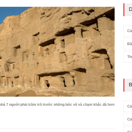
D
Cả
Đặ
Th
B
phá 7 người phải trầm trồ trước những bức vẽ và chạm khắc đá hơn
Cả
Cả