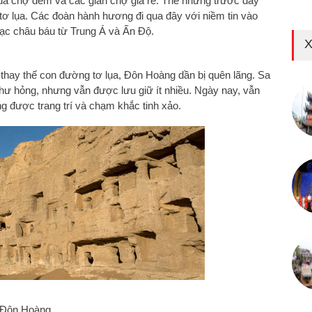
của chợ đêm và các gian chợ giá rẻ. Thế nhưng trước đây
tơ lụa. Các đoàn hành hương đi qua đây với niềm tin vào
bạc châu báu từ Trung Á và Ấn Độ.
X
thay thế con đường tơ lụa, Đôn Hoàng dần bị quên lãng. Sa
hư hỏng, nhưng vẫn được lưu giữ ít nhiều. Ngày nay, vẫn
g được trang trí và chạm khắc tinh xảo.
 Đôn Hoàng.