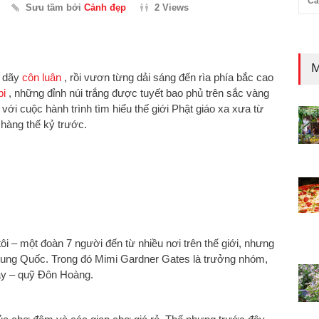
Cả
Sưu tầm bởi
Cảnh đẹp
2 Views
M
n dãy
côn luân
, rồi vươn từng dải sáng đến rìa phía bắc cao
bi
, những đỉnh núi trắng được tuyết bao phủ trên sắc vàng
với cuộc hành trình tìm hiểu thế giới Phật giáo xa xưa từ
hàng thế kỷ trước.
i – một đoàn 7 người đến từ nhiều nơi trên thế giới, nhưng
t Trung Quốc. Trong đó Mimi Gardner Gates là trưởng nhóm,
ày – quỹ Đôn Hoàng.