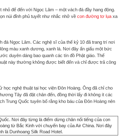
uýt nhỏ để đến với Ngọc Lâm – một vách đá đầy hang động.
ọn núi đỉnh phủ tuyết như nhắc nhở về
con đường tơ lụa
xa
h đá Ngọc Lâm. Các nghệ sĩ của thế kỷ 10 đã trang trí nơi
lông màu xanh dương, xanh lá. Nơi đây ẩn giấu một bức
nước duyên dáng bao quanh các tín đồ Phật giáo. Thế
huật này thường không được biết đến và chỉ được trả công
 học nghệ thuật tại học viện Đôn Hoàng. Ông đã chỉ cho
ương Tây đã đặt chân đến, đồng thời lấy đi không ít các
ách Trung Quốc tuyên bố rằng kho báu của Đôn Hoàng nên
Quốc. Nơi đây từng là điểm dừng chân nổi tiếng của con
oàng từ Bắc Kinh với chuyến bay của Air China. Nơi đây
nh là Dunhoang Silk Road Hotel.