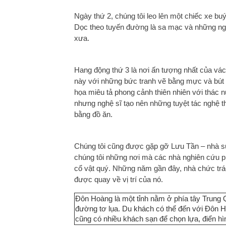
Ngày thứ 2, chúng tôi leo lên một chiếc xe b
Dọc theo tuyến đường là sa mạc và những ng
xưa.
Hang động thứ 3 là nơi ấn tượng nhất của vác
này với những bức tranh vẽ bằng mực và bút 
họa miêu tả phong cảnh thiên nhiên với thác 
nhưng nghệ sĩ tạo nên những tuyệt tác nghệ t
bằng đồ ăn.
Chúng tôi cũng được gặp gỡ Lưu Tần – nhà sử
chúng tôi những nơi mà các nhà nghiên cứu ph
cổ vật quý. Những năm gần đây, nhà chức tr
được quay về vị trí của nó.
Đôn Hoàng là một tỉnh nằm ở phía tây Trung 
đường tơ lụa. Du khách có thể đến với Đôn H
cũng có nhiều khách sạn để chọn lựa, điển hì