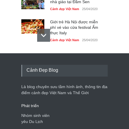
nhà giáo tại Đầm Sen
Cảnh đẹp Việt Nam
25/04/2020
Giới trẻ Hà Nội được miễn
phí vé vào cửa festival Ẩm
thực Italy
Cảnh đẹp Việt Nam
25/04/2020
Tam giác mạch khoe sắc
bên bờ hồ Hà Nội
Cảnh đẹp Việt Nam
25/04/2020
Cảnh Đẹp Blog
Bán đảo Sơn Trà sẽ là khu
du lịch quốc gia
Là blog chuyên sưu tầm hình ảnh, thông tin địa
Cảnh đẹp Việt Nam
24/04/2020
điểm cảnh đẹp Việt Nam và Thế Giới
Phát triển
Nhóm sinh viên
yêu Du Lịch