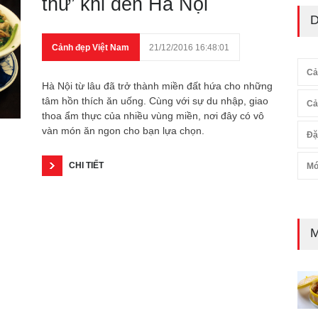
thử’ khi đến Hà Nội
D
Cảnh đẹp Việt Nam
21/12/2016 16:48:01
Cả
Hà Nội từ lâu đã trở thành miền đất hứa cho những
tâm hồn thích ăn uống. Cùng với sự du nhập, giao
Cả
thoa ẩm thực của nhiều vùng miền, nơi đây có vô
vàn món ăn ngon cho bạn lựa chọn.
Đặ
CHI TIẾT
Mó
M