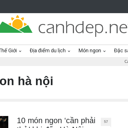
hế Giới
Địa điểm du lịch
Món ngon
Đặc s
C
on hà nội
10 món ngon ‘cần phải
57