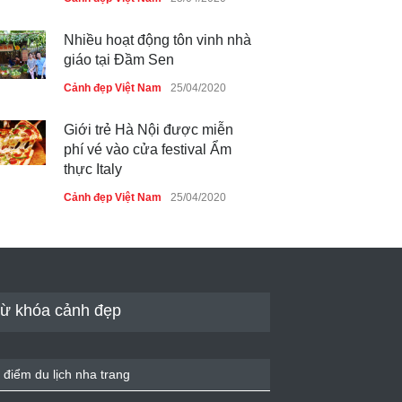
Nhiều hoạt động tôn vinh nhà
giáo tại Đầm Sen
Cảnh đẹp Việt Nam
25/04/2020
Giới trẻ Hà Nội được miễn
phí vé vào cửa festival Ẩm
thực Italy
Cảnh đẹp Việt Nam
25/04/2020
Tam giác mạch khoe sắc bên
bờ hồ Hà Nội
Cảnh đẹp Việt Nam
25/04/2020
ừ khóa cảnh đẹp
Bán đảo Sơn Trà sẽ là khu
du lịch quốc gia
 điểm du lịch nha trang
Cảnh đẹp Việt Nam
24/04/2020