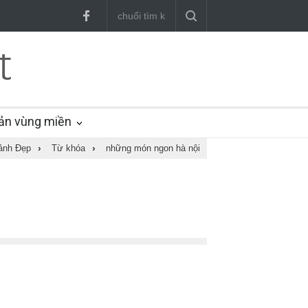
ản vùng miền
ảnh Đẹp
›
Từ khóa
›
những món ngon hà nội