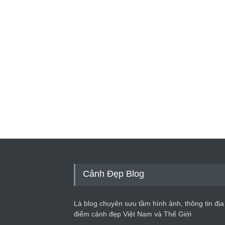
Cảnh Đẹp Blog
Là blog chuyên sưu tầm hình ảnh, thông tin địa
điểm cảnh đẹp Việt Nam và Thế Giới