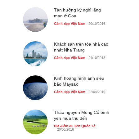
bên bờ hồ Hà Nội
Cảnh đẹp Việt Nam
Tận hưởng kỳ nghỉ lãng
25/04/2020
mạn ở Goa
Bán đảo Sơn Trà sẽ là khu
Cảnh đẹp Việt Nam
20/10/2016
du lịch quốc gia
Cảnh đẹp Việt Nam
24/04/2020
Khách sạn trên tòa nhà cao
nhất Nha Trang
Cảnh đẹp Việt Nam
24/10/2018
Kinh hoàng hình ảnh siêu
bão Maysak
Cảnh đẹp Việt Nam
22/04/2019
Thảo nguyên Mông Cổ bình
yên mùa thu đến
Địa điểm du lịch Quốc Tế
20/05/2016