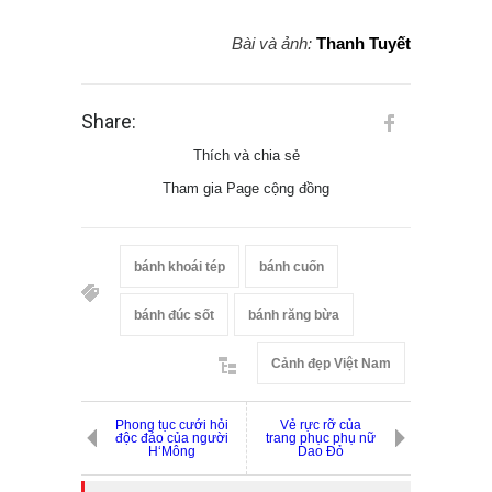
Bài và ảnh:
Thanh Tuyết
Share:
Thích và chia sẻ
Tham gia Page cộng đồng
bánh khoái tép
bánh cuốn
bánh đúc sốt
bánh răng bừa
Cảnh đẹp Việt Nam
Phong tục cưới hỏi
Vẻ rực rỡ của
độc đáo của người
trang phục phụ nữ
H‘Mông
Dao Đỏ