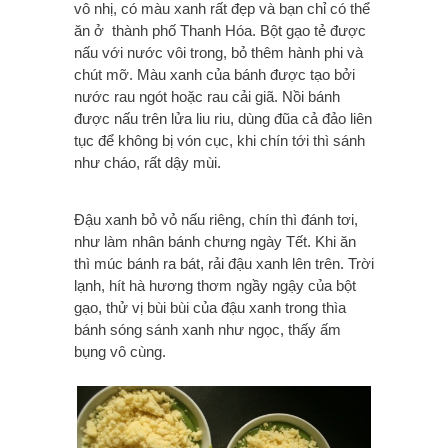
vô nhị, có màu xanh rất đẹp và bạn chỉ có thể
ăn ở thành phố Thanh Hóa. Bột gạo tẻ được
nấu với nước vôi trong, bỏ thêm hành phi và
chút mỡ. Màu xanh của bánh được tạo bởi
nước rau ngót hoặc rau cải giã. Nồi bánh
được nấu trên lửa liu riu, dùng đũa cả đảo liên
tục để không bị vón cục, khi chín tới thì sánh
như cháo, rất dậy mùi.
Đậu xanh bỏ vỏ nấu riêng, chín thì đánh tơi,
như làm nhân bánh chưng ngày Tết. Khi ăn
thì múc bánh ra bát, rải đậu xanh lên trên. Trời
lạnh, hít hà hương thơm ngầy ngậy của bột
gạo, thử vị bùi bùi của đậu xanh trong thìa
bánh sóng sánh xanh như ngọc, thấy ấm
bụng vô cùng.