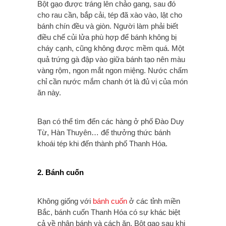
Bột gạo được tráng lên chảo gang, sau đó
cho rau cần, bắp cải, tép đã xào vào, lật cho
bánh chín đều và giòn. Người làm phải biết
điều chế củi lửa phù hợp để bánh không bị
cháy cạnh, cũng không được mềm quá. Một
quả trứng gà đập vào giữa bánh tạo nên màu
vàng rộm, ngon mắt ngon miệng. Nước chấm
chỉ cần nước mắm chanh ớt là đủ vị của món
ăn này.
Bạn có thể tìm đến các hàng ở phố Đào Duy
Từ, Hàn Thuyên… để thưởng thức b
ánh
khoái tép khi đến thành phố Thanh Hóa.
2. Bánh cuốn
Không giống với
bánh cuốn
ở các tỉnh miền
Bắc, bánh cuốn Thanh Hóa có sự khác biệt
cả về nhân bánh và cách ăn. Bột gạo sau khi