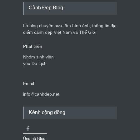
Cảnh đẹp Việt Nam
25/04/2020
Cảnh Đẹp Blog
Bán đảo Sơn Trà sẽ là khu
du lịch quốc gia
Là blog chuyên sưu tầm hình ảnh, thông tin địa
Cảnh đẹp Việt Nam
24/04/2020
điểm cảnh đẹp Việt Nam và Thế Giới
Phát triển
Nhóm sinh viên
yêu Du Lịch
Email
info@canhdep.net
Kênh cộng đồng
Ủng hộ Blog