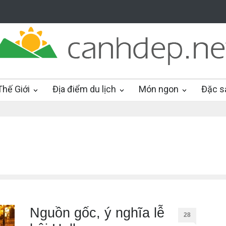
hế Giới
Địa điểm du lịch
Món ngon
Đặc s
Nguồn gốc, ý nghĩa lễ
28