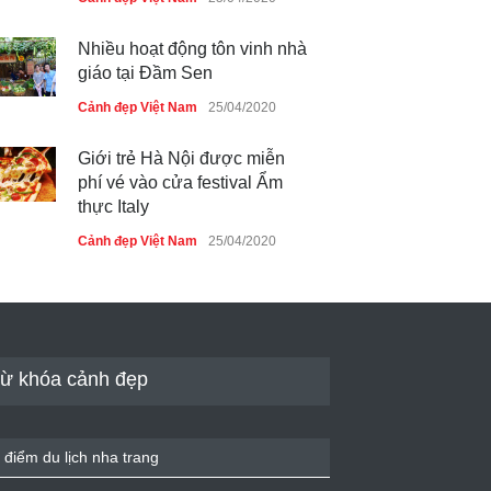
Nhiều hoạt động tôn vinh nhà
giáo tại Đầm Sen
Cảnh đẹp Việt Nam
25/04/2020
Giới trẻ Hà Nội được miễn
phí vé vào cửa festival Ẩm
thực Italy
Cảnh đẹp Việt Nam
25/04/2020
Tam giác mạch khoe sắc bên
bờ hồ Hà Nội
Cảnh đẹp Việt Nam
25/04/2020
ừ khóa cảnh đẹp
Bán đảo Sơn Trà sẽ là khu
du lịch quốc gia
 điểm du lịch nha trang
Cảnh đẹp Việt Nam
24/04/2020