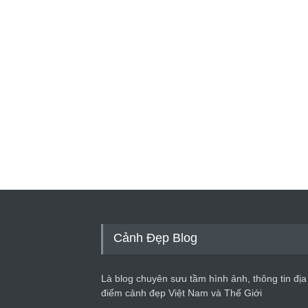
Cảnh Đẹp Blog
Là blog chuyên sưu tầm hình ảnh, thông tin địa
điểm cảnh đẹp Việt Nam và Thế Giới