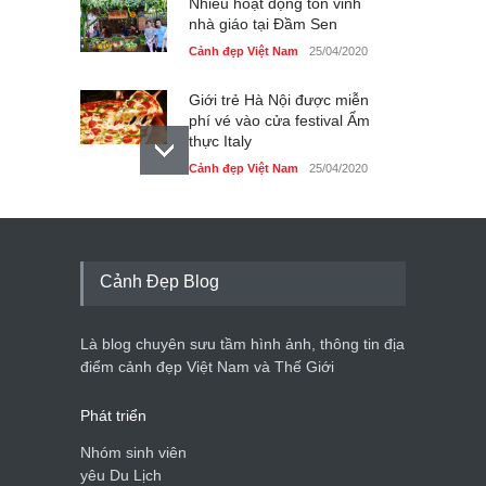
Nhiều hoạt động tôn vinh
nhà giáo tại Đầm Sen
Cảnh đẹp Việt Nam
25/04/2020
Giới trẻ Hà Nội được miễn
phí vé vào cửa festival Ẩm
thực Italy
Cảnh đẹp Việt Nam
25/04/2020
Tam giác mạch khoe sắc
bên bờ hồ Hà Nội
Cảnh đẹp Việt Nam
25/04/2020
Cảnh Đẹp Blog
Bán đảo Sơn Trà sẽ là khu
du lịch quốc gia
Là blog chuyên sưu tầm hình ảnh, thông tin địa
Cảnh đẹp Việt Nam
24/04/2020
điểm cảnh đẹp Việt Nam và Thế Giới
Phát triển
Nhóm sinh viên
yêu Du Lịch