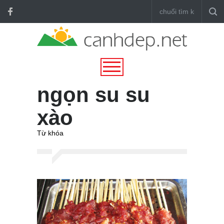
ngọn su su
xào
Từ khóa