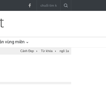
ản vùng miền
Cảnh Đẹp
›
Từ khóa
›
ngõ 1a