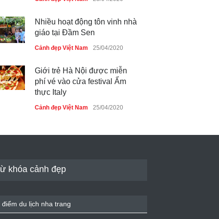
Nhiều hoạt động tôn vinh nhà
giáo tại Đầm Sen
Cảnh đẹp Việt Nam
25/04/2020
Giới trẻ Hà Nội được miễn
phí vé vào cửa festival Ẩm
thực Italy
Cảnh đẹp Việt Nam
25/04/2020
Tam giác mạch khoe sắc bên
bờ hồ Hà Nội
Cảnh đẹp Việt Nam
25/04/2020
ừ khóa cảnh đẹp
Bán đảo Sơn Trà sẽ là khu
du lịch quốc gia
 điểm du lịch nha trang
Cảnh đẹp Việt Nam
24/04/2020