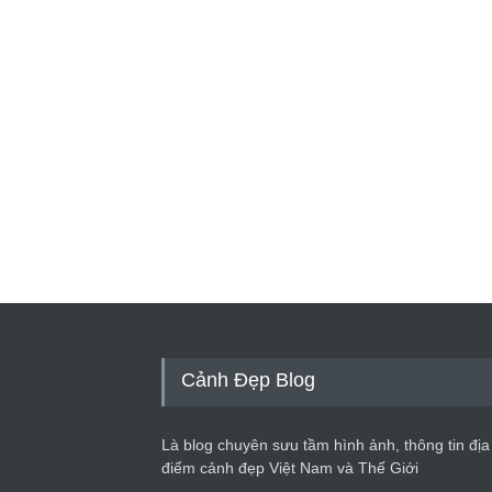
Cảnh Đẹp Blog
Là blog chuyên sưu tầm hình ảnh, thông tin địa
điểm cảnh đẹp Việt Nam và Thế Giới