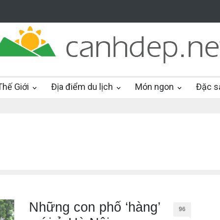
hế Giới
Địa điểm du lịch
Món ngon
Đặc s
Những con phố ‘hàng’
96