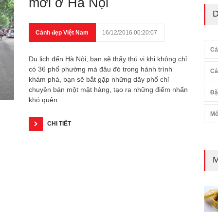
mới ở Hà Nội
D
Cảnh đẹp Việt Nam
16/12/2016 00:20:07
Cả
Du lịch đến Hà Nội, bạn sẽ thấy thú vị khi không chỉ
có 36 phố phường mà đâu đó trong hành trình
Cả
khám phá, bạn sẽ bắt gặp những dãy phố chỉ
chuyên bán một mặt hàng, tạo ra những điểm nhấn
Đặ
khó quên.
Mó
CHI TIẾT
M