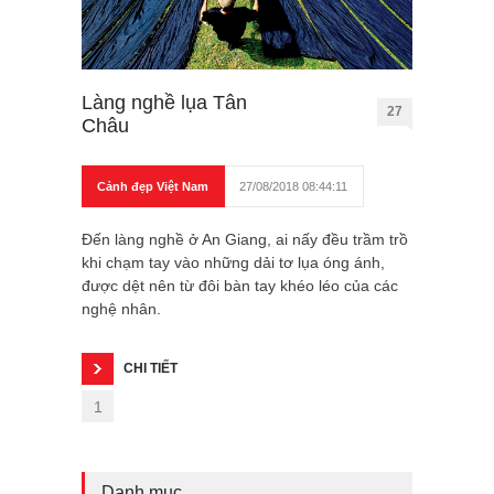
Làng nghề lụa Tân
27
Châu
Cảnh đẹp Việt Nam
27/08/2018 08:44:11
Đến làng nghề ở An Giang, ai nấy đều trầm trồ
khi chạm tay vào những dải tơ lụa óng ánh,
được dệt nên từ đôi bàn tay khéo léo của các
nghệ nhân.
CHI TIẾT
1
Danh mục