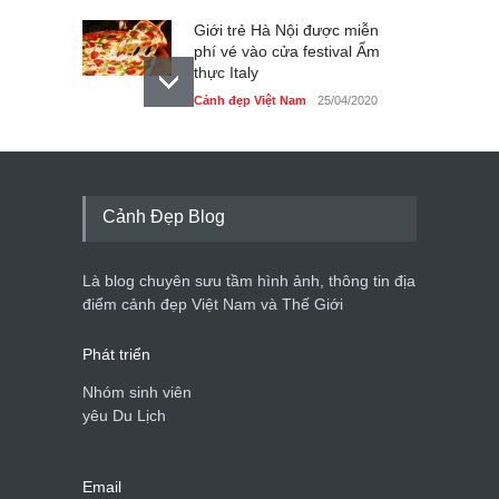
Giới trẻ Hà Nội được miễn
phí vé vào cửa festival Ẩm
thực Italy
Cảnh đẹp Việt Nam
25/04/2020
Tam giác mạch khoe sắc
bên bờ hồ Hà Nội
Cảnh đẹp Việt Nam
25/04/2020
Cảnh Đẹp Blog
Bán đảo Sơn Trà sẽ là khu
du lịch quốc gia
Là blog chuyên sưu tầm hình ảnh, thông tin địa
Cảnh đẹp Việt Nam
24/04/2020
điểm cảnh đẹp Việt Nam và Thế Giới
Phát triển
Nhóm sinh viên
yêu Du Lịch
Email