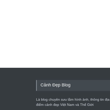
Cảnh Đẹp Blog
Là blog chuyên sưu tầm hình ảnh, thông tin địa
điểm cảnh đẹp Việt Nam và Thế Giới