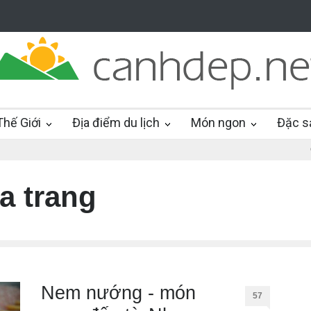
hế Giới
Địa điểm du lịch
Món ngon
Đặc s
a trang
Nem nướng - món
57