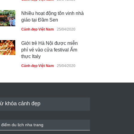
Nhiều hoạt động tôn vinh nhà
giáo tại Đầm Sen
Cảnh đẹp Việt Nam
25/04/2020
Giới trẻ Hà Nội được miễn
phí vé vào cửa festival Ẩm
thực Italy
Cảnh đẹp Việt Nam
25/04/2020
Tam giác mạch khoe sắc bên
bờ hồ Hà Nội
Cảnh đẹp Việt Nam
25/04/2020
ừ khóa cảnh đẹp
Bán đảo Sơn Trà sẽ là khu
du lịch quốc gia
 điểm du lịch nha trang
Cảnh đẹp Việt Nam
24/04/2020