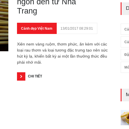
ngon đến từ Nha
D
Trang
Cảnh đẹp Việt Nam
13/01/2017 08:29:01
Cả
Cả
Xiên nem vàng ruộm, thơm phức, ăn kèm với các
loại rau thơm và loại tương đặc trưng tạo nên sức
Đặ
hút kỳ lạ, khiến bất kỳ ai một lần thưởng thức đều
phải nhớ mãi.
Mó
CHI TIẾT
M