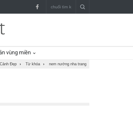
ản vùng miền
Cảnh Đẹp
›
Từ khóa
›
nem nướng nha trang