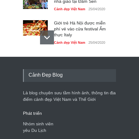
nhà giáo tại Đầm Sen
Cảnh đẹp Việt Nam
25/04/2020
Giới trẻ Hà Nội được miễn
phí vé vào cửa festival Ẩm
thực Italy
Cảnh đẹp Việt Nam
25/04/2020
Tam giác mạch khoe sắc
bên bờ hồ Hà Nội
Cảnh đẹp Việt Nam
25/04/2020
Cảnh Đẹp Blog
Bán đảo Sơn Trà sẽ là khu
du lịch quốc gia
Là blog chuyên sưu tầm hình ảnh, thông tin địa
Cảnh đẹp Việt Nam
24/04/2020
điểm cảnh đẹp Việt Nam và Thế Giới
Phát triển
Nhóm sinh viên
yêu Du Lịch