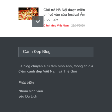
Giới trẻ Hà Nội được miễn
phí vé vào cửa festival Ẩm
thực Italy
Cảnh đẹp Việt Nam
25/04/2020
Tam giác mạch khoe sắc
bên bờ hồ Hà Nội
Cảnh đẹp Việt Nam
25/04/2020
Cảnh Đẹp Blog
Bán đảo Sơn Trà sẽ là khu
du lịch quốc gia
Là blog chuyên sưu tầm hình ảnh, thông tin địa
Cảnh đẹp Việt Nam
24/04/2020
điểm cảnh đẹp Việt Nam và Thế Giới
Phát triển
Nhóm sinh viên
yêu Du Lịch