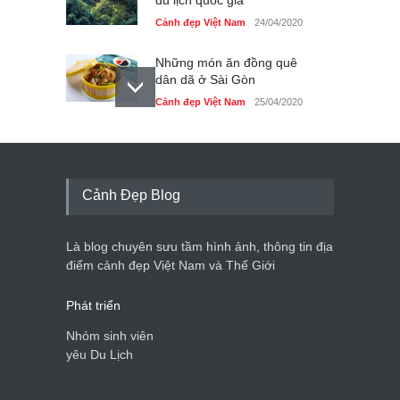
Cảnh đẹp Việt Nam
24/04/2020
Những món ăn đồng quê
dân dã ở Sài Gòn
Cảnh đẹp Việt Nam
25/04/2020
Nhiều hoạt động tôn vinh
nhà giáo tại Đầm Sen
Cảnh đẹp Việt Nam
25/04/2020
Cảnh Đẹp Blog
Giới trẻ Hà Nội được miễn
phí vé vào cửa festival Ẩm
Là blog chuyên sưu tầm hình ảnh, thông tin địa
thực Italy
điểm cảnh đẹp Việt Nam và Thế Giới
Cảnh đẹp Việt Nam
25/04/2020
Phát triển
Nhóm sinh viên
yêu Du Lịch