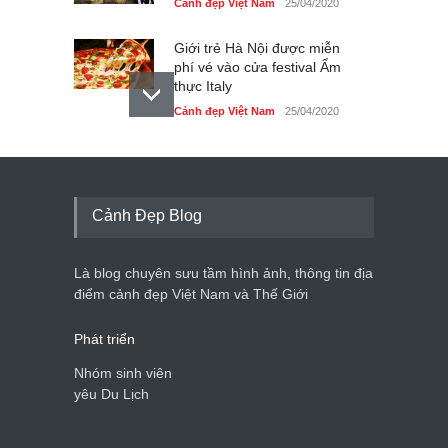
Cảnh đẹp Việt Nam
25/04/2020
Giới trẻ Hà Nội được miễn
phí vé vào cửa festival Ẩm
thực Italy
Cảnh đẹp Việt Nam
25/04/2020
Tam giác mạch khoe sắc
bên bờ hồ Hà Nội
Cảnh đẹp Việt Nam
25/04/2020
Cảnh Đẹp Blog
Bán đảo Sơn Trà sẽ là khu
du lịch quốc gia
Là blog chuyên sưu tầm hình ảnh, thông tin địa
Cảnh đẹp Việt Nam
24/04/2020
điểm cảnh đẹp Việt Nam và Thế Giới
Phát triển
Nhóm sinh viên
yêu Du Lịch