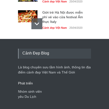
Cảnh đẹp Việt Nam
25/04/2020
Giới trẻ Hà Nội được miễn
phí vé vào cửa festival Ẩm
thực Italy
Cảnh đẹp Việt Nam
25/04/2020
Tam giác mạch khoe sắc
bên bờ hồ Hà Nội
Cảnh đẹp Việt Nam
25/04/2020
Cảnh Đẹp Blog
Bán đảo Sơn Trà sẽ là khu
du lịch quốc gia
Là blog chuyên sưu tầm hình ảnh, thông tin địa
Cảnh đẹp Việt Nam
24/04/2020
điểm cảnh đẹp Việt Nam và Thế Giới
Phát triển
Nhóm sinh viên
yêu Du Lịch