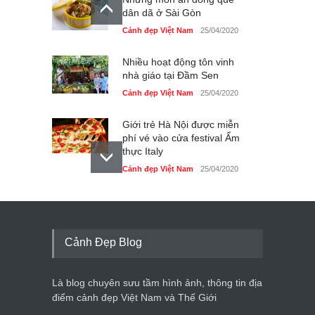
dân dã ở Sài Gòn
Cảnh đẹp Việt Nam
25/04/2020
Nhiều hoạt động tôn vinh
nhà giáo tại Đầm Sen
Cảnh đẹp Việt Nam
25/04/2020
Giới trẻ Hà Nội được miễn
phí vé vào cửa festival Ẩm
thực Italy
Cảnh đẹp Việt Nam
25/04/2020
Tam giác mạch khoe sắc
bên bờ hồ Hà Nội
Cảnh đẹp Việt Nam
25/04/2020
Cảnh Đẹp Blog
Bán đảo Sơn Trà sẽ là khu
du lịch quốc gia
Là blog chuyên sưu tầm hình ảnh, thông tin địa
Cảnh đẹp Việt Nam
24/04/2020
điểm cảnh đẹp Việt Nam và Thế Giới