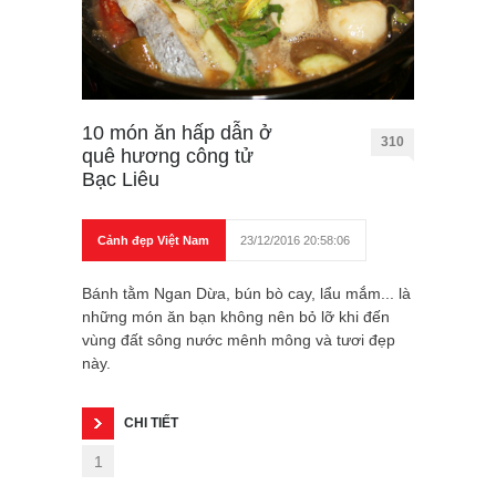
10 món ăn hấp dẫn ở
310
quê hương công tử
Bạc Liêu
Cảnh đẹp Việt Nam
23/12/2016 20:58:06
Bánh tằm Ngan Dừa, bún bò cay, lẩu mắm... là
những món ăn bạn không nên bỏ lỡ khi đến
vùng đất sông nước mênh mông và tươi đẹp
này.
CHI TIẾT
1