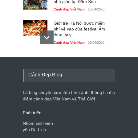
nhà giáo tại Đầm Sen
Cảnh đẹp Việt Nam
25/04/2020
Giới trẻ Hà Nội được miễn
phí vé vào cửa festival Ẩm
thực Italy
Cảnh đẹp Việt Nam
25/04/2020
Tam giác mạch khoe sắc
bên bờ hồ Hà Nội
Cảnh đẹp Việt Nam
25/04/2020
Cảnh Đẹp Blog
Bán đảo Sơn Trà sẽ là khu
du lịch quốc gia
Là blog chuyên sưu tầm hình ảnh, thông tin địa
Cảnh đẹp Việt Nam
24/04/2020
điểm cảnh đẹp Việt Nam và Thế Giới
Phát triển
Nhóm sinh viên
yêu Du Lịch