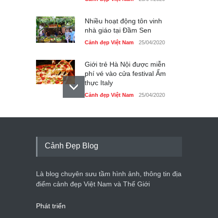
Nhiều hoạt động tôn vinh
nhà giáo tại Đầm Sen
Cảnh đẹp Việt Nam
25/04/2020
Giới trẻ Hà Nội được miễn
phí vé vào cửa festival Ẩm
thực Italy
Cảnh đẹp Việt Nam
25/04/2020
Tam giác mạch khoe sắc
bên bờ hồ Hà Nội
Cảnh đẹp Việt Nam
25/04/2020
Cảnh Đẹp Blog
Bán đảo Sơn Trà sẽ là khu
du lịch quốc gia
Là blog chuyên sưu tầm hình ảnh, thông tin địa
Cảnh đẹp Việt Nam
24/04/2020
điểm cảnh đẹp Việt Nam và Thế Giới
Phát triển