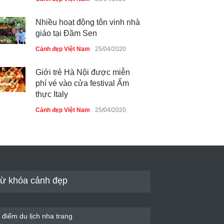
Nhiều hoạt động tôn vinh nhà
giáo tại Đầm Sen
Cảnh đẹp Việt Nam
25/04/2020
Giới trẻ Hà Nội được miễn
phí vé vào cửa festival Ẩm
thực Italy
Cảnh đẹp Việt Nam
25/04/2020
Tam giác mạch khoe sắc bên
bờ hồ Hà Nội
Cảnh đẹp Việt Nam
25/04/2020
ừ khóa cảnh đẹp
Bán đảo Sơn Trà sẽ là khu
du lịch quốc gia
Cảnh đẹp Việt Nam
24/04/2020
 điểm du lịch nha trang