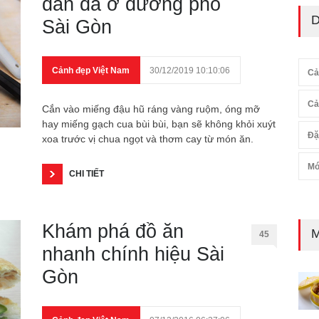
dân dã ở đường phố
D
Sài Gòn
Cảnh đẹp Việt Nam
30/12/2019 10:10:06
Cả
Cả
Cắn vào miếng đậu hũ ráng vàng ruộm, óng mỡ
hay miếng gạch cua bùi bùi, bạn sẽ không khỏi xuýt
Đặ
xoa trước vị chua ngọt và thơm cay từ món ăn.
Mó
CHI TIẾT
Khám phá đồ ăn
M
45
nhanh chính hiệu Sài
Gòn