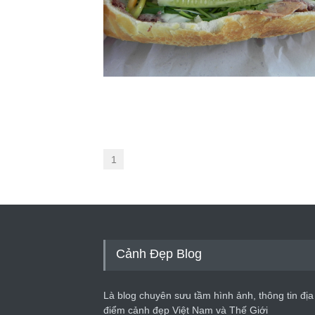
1
Cảnh Đẹp Blog
Là blog chuyên sưu tầm hình ảnh, thông tin địa
điểm cảnh đẹp Việt Nam và Thế Giới