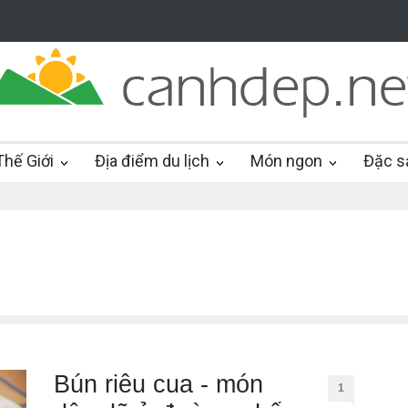
hế Giới
Địa điểm du lịch
Món ngon
Đặc s
Bún riêu cua - món
1