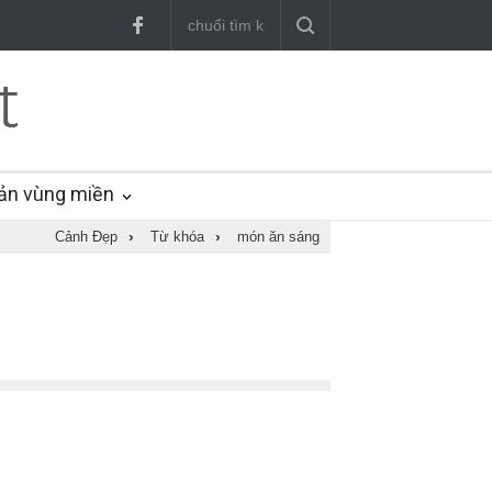
ản vùng miền
Cảnh Đẹp
›
Từ khóa
›
món ăn sáng