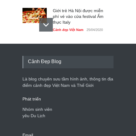
Giới trẻ Hà Nội được miễn
phí vé vào cửa festival Ẩm
thực Italy
Cảnh đẹp Việt Nam
25/04/2020
Tam giác mạch khoe sắc
bên bờ hồ Hà Nội
Cảnh đẹp Việt Nam
25/04/2020
Cảnh Đẹp Blog
Bán đảo Sơn Trà sẽ là khu
du lịch quốc gia
Là blog chuyên sưu tầm hình ảnh, thông tin địa
Cảnh đẹp Việt Nam
24/04/2020
điểm cảnh đẹp Việt Nam và Thế Giới
Phát triển
Nhóm sinh viên
yêu Du Lịch
Email