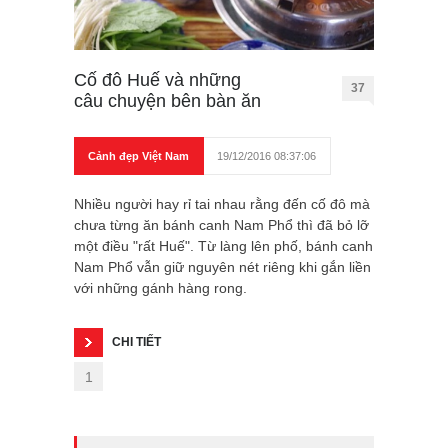
Cố đô Huế và những
37
câu chuyện bên bàn ăn
Cảnh đẹp Việt Nam
19/12/2016 08:37:06
Nhiều người hay rỉ tai nhau rằng đến cố đô mà
chưa từng ăn bánh canh Nam Phổ thì đã bỏ lỡ
một điều "rất Huế". Từ làng lên phố, bánh canh
Nam Phổ vẫn giữ nguyên nét riêng khi gắn liền
với những gánh hàng rong.
CHI TIẾT
1