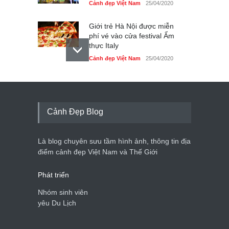
Cảnh đẹp Việt Nam
25/04/2020
Giới trẻ Hà Nội được miễn
phí vé vào cửa festival Ẩm
thực Italy
Cảnh đẹp Việt Nam
25/04/2020
Tam giác mạch khoe sắc
bên bờ hồ Hà Nội
Cảnh đẹp Việt Nam
25/04/2020
Cảnh Đẹp Blog
Bán đảo Sơn Trà sẽ là khu
du lịch quốc gia
Là blog chuyên sưu tầm hình ảnh, thông tin địa
Cảnh đẹp Việt Nam
24/04/2020
điểm cảnh đẹp Việt Nam và Thế Giới
Phát triển
Nhóm sinh viên
yêu Du Lịch