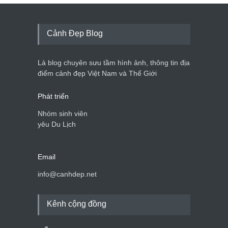
Tam giác mạch khoe sắc
bên bờ hồ Hà Nội
Cảnh đẹp Việt Nam
25/04/2020
Cảnh Đẹp Blog
Bán đảo Sơn Trà sẽ là khu
du lịch quốc gia
Là blog chuyên sưu tầm hình ảnh, thông tin địa
Cảnh đẹp Việt Nam
24/04/2020
điểm cảnh đẹp Việt Nam và Thế Giới
Phát triển
Nhóm sinh viên
yêu Du Lịch
Email
info@canhdep.net
Kênh cộng đồng