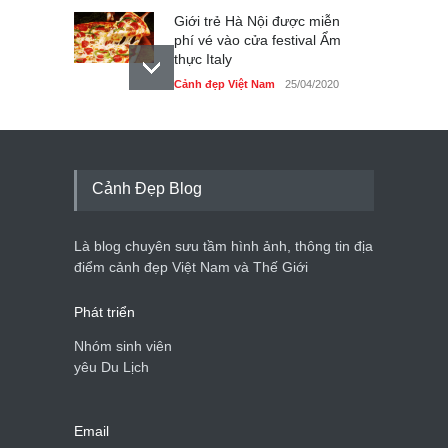
Giới trẻ Hà Nội được miễn
phí vé vào cửa festival Ẩm
thực Italy
Cảnh đẹp Việt Nam
25/04/2020
Tam giác mạch khoe sắc
bên bờ hồ Hà Nội
Cảnh đẹp Việt Nam
25/04/2020
Cảnh Đẹp Blog
Bán đảo Sơn Trà sẽ là khu
du lịch quốc gia
Là blog chuyên sưu tầm hình ảnh, thông tin địa
Cảnh đẹp Việt Nam
24/04/2020
điểm cảnh đẹp Việt Nam và Thế Giới
Phát triển
Nhóm sinh viên
yêu Du Lịch
Email