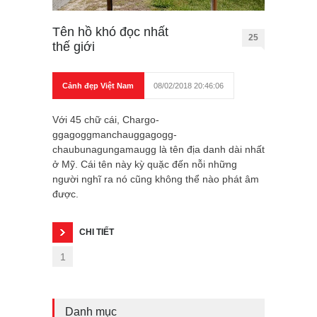
Tên hồ khó đọc nhất
25
thế giới
Cảnh đẹp Việt Nam
08/02/2018 20:46:06
Với 45 chữ cái, Chargo-
ggagoggmanchauggagogg-
chaubunagungamaugg là tên địa danh dài nhất
ở Mỹ. Cái tên này kỳ quặc đến nỗi những
người nghĩ ra nó cũng không thể nào phát âm
được.
CHI TIẾT
1
Danh mục