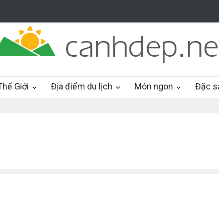
hế Giới
Địa điểm du lịch
Món ngon
Đặc s