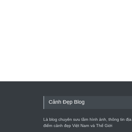
Cảnh Đẹp Blog
Là blog chuyên sưu tầm hình ảnh, thông tin địa
điểm cảnh đẹp Việt Nam và Thế Giới