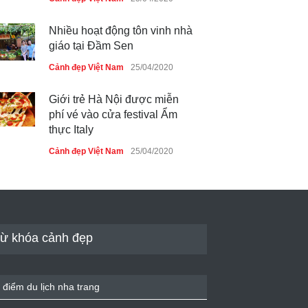
Nhiều hoạt động tôn vinh nhà
giáo tại Đầm Sen
Cảnh đẹp Việt Nam
25/04/2020
Giới trẻ Hà Nội được miễn
phí vé vào cửa festival Ẩm
thực Italy
Cảnh đẹp Việt Nam
25/04/2020
Tam giác mạch khoe sắc bên
bờ hồ Hà Nội
Cảnh đẹp Việt Nam
25/04/2020
ừ khóa cảnh đẹp
Bán đảo Sơn Trà sẽ là khu
du lịch quốc gia
 điểm du lịch nha trang
Cảnh đẹp Việt Nam
24/04/2020