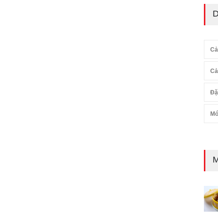
D
Cả
Cả
Đặ
Mó
M