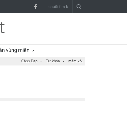
ản vùng miền
Cảnh Đẹp
›
Từ khóa
›
mâm xôi