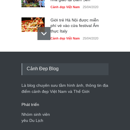
Cảnh đẹp Việt Nam
25/04/2020
Giới trẻ Hà Nội được miễn
phí vé vào cửa festival Ẩm
thực Italy
Cảnh đẹp Việt Nam
25/04/2020
Tam giác mạch khoe sắc
bên bờ hồ Hà Nội
Cảnh đẹp Việt Nam
25/04/2020
Cảnh Đẹp Blog
Bán đảo Sơn Trà sẽ là khu
du lịch quốc gia
Là blog chuyên sưu tầm hình ảnh, thông tin địa
Cảnh đẹp Việt Nam
24/04/2020
điểm cảnh đẹp Việt Nam và Thế Giới
Phát triển
Nhóm sinh viên
yêu Du Lịch