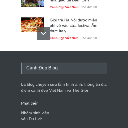
Cảnh đẹp Việt Nam
25/04/2020
Giới trẻ Hà Nội được miễn
phí vé vào cửa festival Ẩm
thực Italy
Cảnh đẹp Việt Nam
25/04/2020
Tam giác mạch khoe sắc
bên bờ hồ Hà Nội
Cảnh đẹp Việt Nam
25/04/2020
Cảnh Đẹp Blog
Bán đảo Sơn Trà sẽ là khu
du lịch quốc gia
Là blog chuyên sưu tầm hình ảnh, thông tin địa
Cảnh đẹp Việt Nam
24/04/2020
điểm cảnh đẹp Việt Nam và Thế Giới
Phát triển
Nhóm sinh viên
yêu Du Lịch