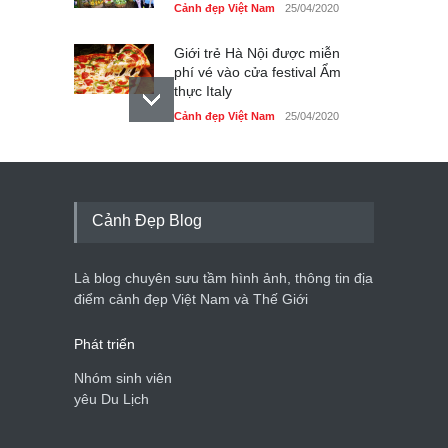
Cảnh đẹp Việt Nam
25/04/2020
Giới trẻ Hà Nội được miễn
phí vé vào cửa festival Ẩm
thực Italy
Cảnh đẹp Việt Nam
25/04/2020
Tam giác mạch khoe sắc
bên bờ hồ Hà Nội
Cảnh đẹp Việt Nam
25/04/2020
Cảnh Đẹp Blog
Bán đảo Sơn Trà sẽ là khu
du lịch quốc gia
Là blog chuyên sưu tầm hình ảnh, thông tin địa
Cảnh đẹp Việt Nam
24/04/2020
điểm cảnh đẹp Việt Nam và Thế Giới
Phát triển
Nhóm sinh viên
yêu Du Lịch