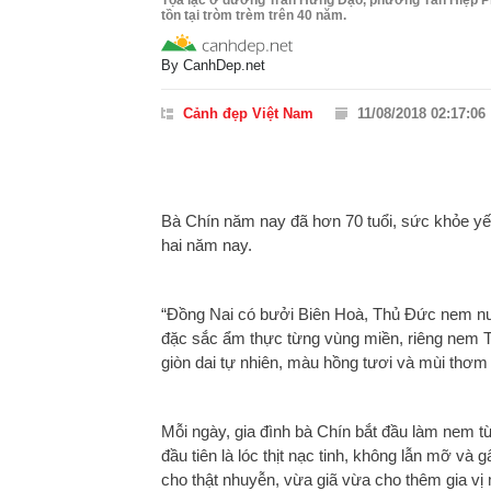
tồn tại tròm trèm trên 40 năm.
By
CanhDep.net
Cảnh đẹp Việt Nam
11/08/2018 02:17:06
Bà Chín năm nay đã hơn 70 tuổi, sức khỏe y
hai năm nay.
“Đồng Nai có bưởi Biên Hoà, Thủ Đức nem n
đặc sắc ẩm thực từng vùng miền, riêng nem T
giòn dai tự nhiên, màu hồng tươi và mùi thơm 
Mỗi ngày, gia đình bà Chín bắt đầu làm nem từ
đầu tiên là lóc thịt nạc tinh, không lẫn mỡ và 
cho thật nhuyễn, vừa giã vừa cho thêm gia vị 