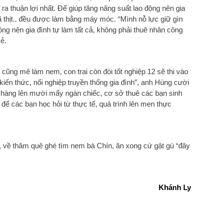
 ra thuận lợi nhất. Để giúp tăng năng suất lao động nên gia
iã thịt.. đều được làm bằng máy móc. “Mình nỗ lực giữ gìn
ng nên gia đình tự làm tất cả, không phải thuê nhân công
ẻ.
 cũng mê làm nem, con trai còn đòi tốt nghiệp 12 sẽ thi vào
ến thức, nối nghiệp truyền thống gia đình”, anh Hùng cười
t hàng lên mười mấy ngàn chiếc, cơ sở thuê các bạn sinh
để các bạn học hỏi từ thực tế, quá trình lên men thực
, về thăm quê ghé tìm nem bà Chín, ăn xong cứ gật gù “đây
Khánh Ly