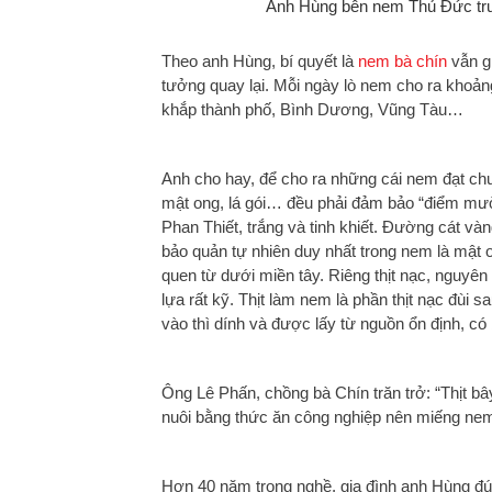
Anh Hùng bên nem Thủ Đức tr
Theo anh Hùng, bí quyết là
nem bà chín
vẫn gi
tưởng quay lại. Mỗi ngày lò nem cho ra khoản
khắp thành phố, Bình Dương, Vũng Tàu…
Anh cho hay, để cho ra những cái nem đạt chuẩ
mật ong, lá gói… đều phải đảm bảo “điểm mườ
Phan Thiết, trắng và tinh khiết. Đường cát v
bảo quản tự nhiên duy nhất trong nem là mật o
quen từ dưới miền tây. Riêng thịt nạc, nguyên
lựa rất kỹ. Thịt làm nem là phần thịt nạc đùi s
vào thì dính và được lấy từ nguồn ổn định, có
Ông Lê Phấn, chồng bà Chín trăn trở: “Thịt 
nuôi bằng thức ăn công nghiệp nên miếng nem
Hơn 40 năm trong nghề, gia đình anh Hùng đúc 