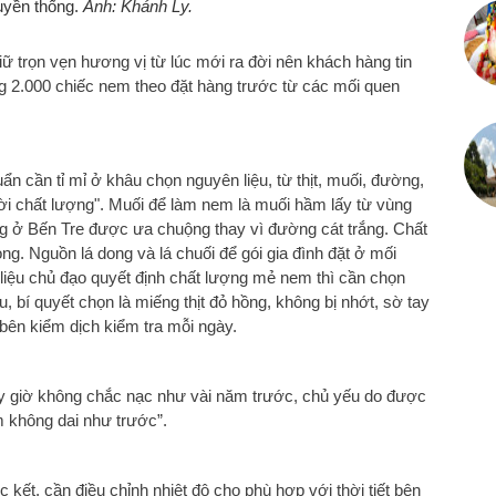
uyền thống.
Ảnh: Khánh Ly.
ữ trọn vẹn hương vị từ lúc mới ra đời nên khách hàng tin
g 2.000 chiếc nem theo đặt hàng trước từ các mối quen
n cần tỉ mỉ ở khâu chọn nguyên liệu, từ thịt, muối, đường,
i chất lượng". Muối để làm nem là muối hầm lấy từ vùng
àng ở Bến Tre được ưa chuộng thay vì đường cát trắng. Chất
ng. Nguồn lá dong và lá chuối để gói gia đình đặt ở mối
 liệu chủ đạo quyết định chất lượng mẻ nem thì cần chọn
au, bí quyết chọn là miếng thịt đỏ hồng, không bị nhớt, sờ tay
 bên kiểm dịch kiểm tra mỗi ngày.
bây giờ không chắc nạc như vài năm trước, chủ yếu do được
 không dai như trước”.
kết, cần điều chỉnh nhiệt độ cho phù hợp với thời tiết bên