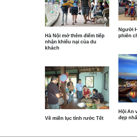
Người H
Hà Nội mở thêm điểm tiếp
phiên c
nhận khiếu nại của du
khách
Hội An v
đẹp nhất
Về miền lục tỉnh rước Tết