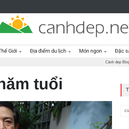
hế Giới
Địa điểm du lịch
Món ngon
Đặc s
Cảnh đẹp Blo
năm tuổi
T
Cù