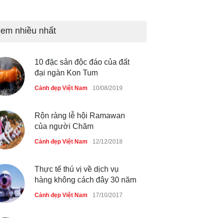
Bán đảo Sơn Trà sẽ là khu
du lịch quốc gia
em nhiều nhất
Cảnh đẹp Việt Nam
24/04/2020
10 đặc sản độc đáo của đất
Những món ăn đồng quê dân
đại ngàn Kon Tum
dã ở Sài Gòn
Cảnh đẹp Việt Nam
10/08/2019
Cảnh đẹp Việt Nam
25/04/2020
Rộn ràng lễ hội Ramawan
của người Chăm
Cảnh đẹp Việt Nam
12/12/2018
Thực tế thú vị về dịch vụ
hàng không cách đây 30 năm
Cảnh đẹp Việt Nam
17/10/2017