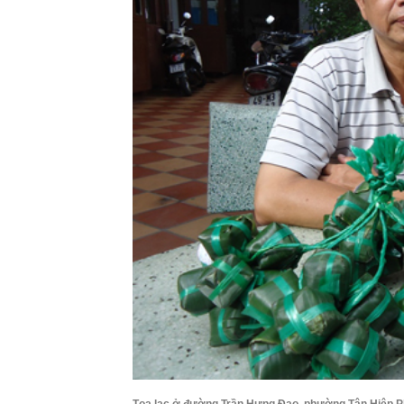
Tọa lạc ở đường Trần Hưng Đạo, phường Tân Hiệp P