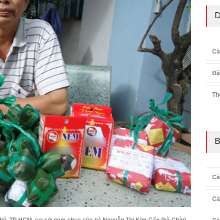
D
Cả
Đặ
Th
B
Cả
Cả
hú, TP HCM, cơ sở nem chua của bà Nguyễn Thị Kim Cẩn (bà Chín)