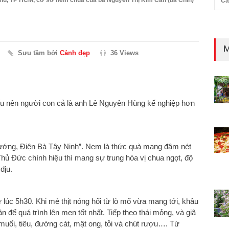
Cả
M
Sưu tầm bởi
Cảnh đẹp
36 Views
ếu nên người con cả là anh Lê Nguyên Hùng kế nghiệp hơn
ướng, Điện Bà Tây Ninh”. Nem là thức quà mang đậm nét
hủ Đức chính hiệu thì mang sự trung hòa vị chua ngọt, độ
dịu.
 lúc 5h30. Khi mẻ thịt nóng hổi từ lò mổ vừa mang tới, khâu
gân để quá trình lên men tốt nhất. Tiếp theo thái mỏng, và giã
muối, tiêu, đường cát, mật ong, tỏi và chút rượu…. Từ