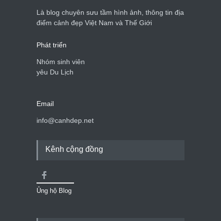
du lịch quốc gia
Là blog chuyên sưu tầm hình ảnh, thông tin địa
Cảnh đẹp Việt Nam
24/04/2020
điểm cảnh đẹp Việt Nam và Thế Giới
Phát triển
Nhóm sinh viên
yêu Du Lịch
Email
info@canhdep.net
Kênh cộng đồng
Ủng hộ Blog