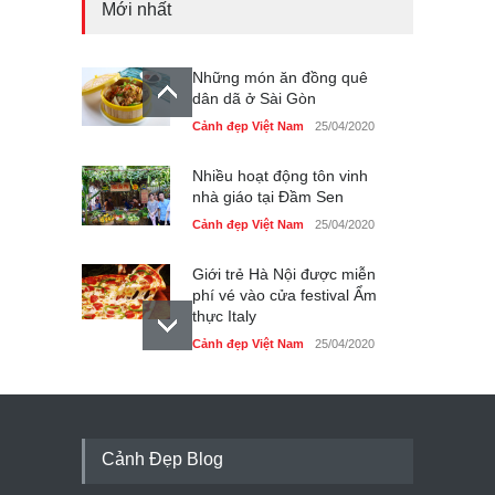
Mới nhất
Những món ăn đồng quê
dân dã ở Sài Gòn
Cảnh đẹp Việt Nam
25/04/2020
Nhiều hoạt động tôn vinh
nhà giáo tại Đầm Sen
Cảnh đẹp Việt Nam
25/04/2020
Giới trẻ Hà Nội được miễn
phí vé vào cửa festival Ẩm
thực Italy
Cảnh đẹp Việt Nam
25/04/2020
Tam giác mạch khoe sắc
bên bờ hồ Hà Nội
Cảnh đẹp Việt Nam
25/04/2020
Cảnh Đẹp Blog
Bán đảo Sơn Trà sẽ là khu