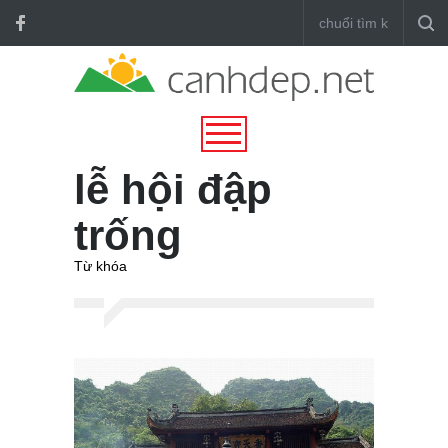
lễ hội đập
trống
Từ khóa