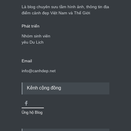
du lịch quốc gia
Là blog chuyên sưu tầm hình ảnh, thông tin địa
Cảnh đẹp Việt Nam
24/04/2020
điểm cảnh đẹp Việt Nam và Thế Giới
Phát triển
Nhóm sinh viên
yêu Du Lịch
Email
info@canhdep.net
Kênh cộng đồng
Ủng hộ Blog