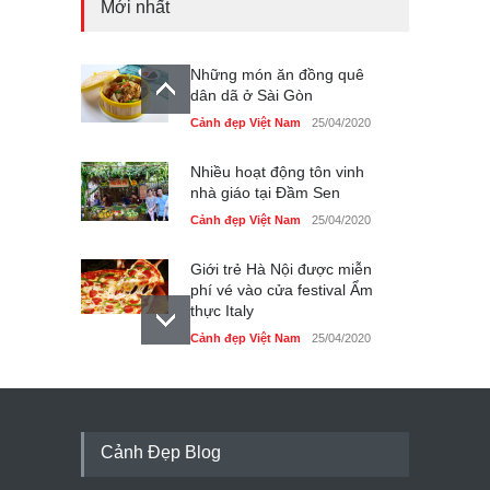
Mới nhất
Những món ăn đồng quê
dân dã ở Sài Gòn
Cảnh đẹp Việt Nam
25/04/2020
Nhiều hoạt động tôn vinh
nhà giáo tại Đầm Sen
Cảnh đẹp Việt Nam
25/04/2020
Giới trẻ Hà Nội được miễn
phí vé vào cửa festival Ẩm
thực Italy
Cảnh đẹp Việt Nam
25/04/2020
Tam giác mạch khoe sắc
bên bờ hồ Hà Nội
Cảnh đẹp Việt Nam
25/04/2020
Cảnh Đẹp Blog
Bán đảo Sơn Trà sẽ là khu