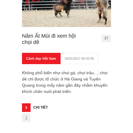
Năm Ất Mùi đi xem hội
37
chọi dê
Cảnh đẹp Việt Nam
16/01/2017 00:42:06
Không phổ biến như chọi gà, chọi trâu..., chọi
dê chỉ được tổ chức ở Hà Giang và Tuyên
Quang trong mấy năm gần đây nhằm khuyến
khích chăn nuôi phát triển.
CHI TIẾT
1