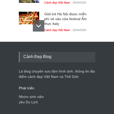
Cảnh đẹp Việt Nam
25/04/2020
Giới trẻ Hà Nội được miễn
phí vé vào cửa festival Ẩm
thực Italy
Cảnh đẹp Việt Nam
25/04/2020
Tam giác mạch khoe sắc
bên bờ hồ Hà Nội
Cảnh đẹp Việt Nam
25/04/2020
Cảnh Đẹp Blog
Bán đảo Sơn Trà sẽ là khu
du lịch quốc gia
Là blog chuyên sưu tầm hình ảnh, thông tin địa
Cảnh đẹp Việt Nam
24/04/2020
điểm cảnh đẹp Việt Nam và Thế Giới
Phát triển
Nhóm sinh viên
yêu Du Lịch