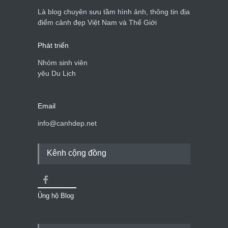
du lịch quốc gia
Là blog chuyên sưu tầm hình ảnh, thông tin địa
Cảnh đẹp Việt Nam
24/04/2020
điểm cảnh đẹp Việt Nam và Thế Giới
Phát triển
Nhóm sinh viên
yêu Du Lịch
Email
info@canhdep.net
Kênh cộng đồng
Ủng hộ Blog