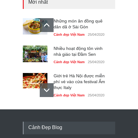
Mới nhất
Những món ăn đồng quê
dân dã ở Sài Gòn
Cảnh đẹp Việt Nam
25/04/2020
Nhiều hoạt động tôn vinh
nhà giáo tại Đầm Sen
Cảnh đẹp Việt Nam
25/04/2020
Giới trẻ Hà Nội được miễn
phí vé vào cửa festival Ẩm
thực Italy
Cảnh đẹp Việt Nam
25/04/2020
Tam giác mạch khoe sắc
bên bờ hồ Hà Nội
Cảnh đẹp Việt Nam
25/04/2020
Cảnh Đẹp Blog
Bán đảo Sơn Trà sẽ là khu