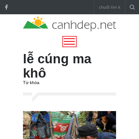
lễ cúng ma
khô
Từ khóa