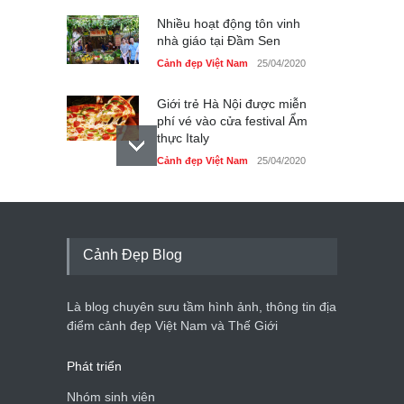
Nhiều hoạt động tôn vinh
nhà giáo tại Đầm Sen
Cảnh đẹp Việt Nam
25/04/2020
Giới trẻ Hà Nội được miễn
phí vé vào cửa festival Ẩm
thực Italy
Cảnh đẹp Việt Nam
25/04/2020
Tam giác mạch khoe sắc
bên bờ hồ Hà Nội
Cảnh đẹp Việt Nam
25/04/2020
Cảnh Đẹp Blog
Bán đảo Sơn Trà sẽ là khu
du lịch quốc gia
Là blog chuyên sưu tầm hình ảnh, thông tin địa
Cảnh đẹp Việt Nam
24/04/2020
điểm cảnh đẹp Việt Nam và Thế Giới
Phát triển
Nhóm sinh viên