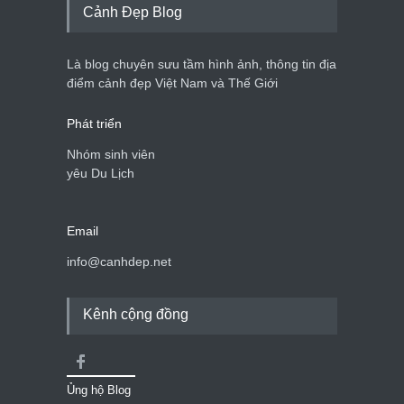
Cảnh Đẹp Blog
Bán đảo Sơn Trà sẽ là khu
du lịch quốc gia
Là blog chuyên sưu tầm hình ảnh, thông tin địa
Cảnh đẹp Việt Nam
24/04/2020
điểm cảnh đẹp Việt Nam và Thế Giới
Phát triển
Nhóm sinh viên
yêu Du Lịch
Email
info@canhdep.net
Kênh cộng đồng
Ủng hộ Blog