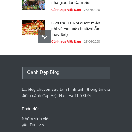
nhà giáo tại Đầm Sen
Cảnh đẹp Việt Nam
25/04/2020
Giới trẻ Hà Nội được miễn
phí vé vào cửa festival Ẩm
thực Italy
Cảnh đẹp Việt Nam
25/04/2020
Tam giác mạch khoe sắc
bên bờ hồ Hà Nội
Cảnh đẹp Việt Nam
25/04/2020
Cảnh Đẹp Blog
Bán đảo Sơn Trà sẽ là khu
du lịch quốc gia
Là blog chuyên sưu tầm hình ảnh, thông tin địa
Cảnh đẹp Việt Nam
24/04/2020
điểm cảnh đẹp Việt Nam và Thế Giới
Phát triển
Nhóm sinh viên
yêu Du Lịch