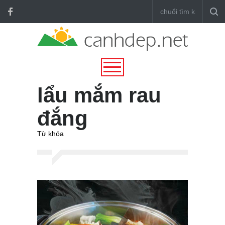
lẩu mắm rau
đắng
Từ khóa