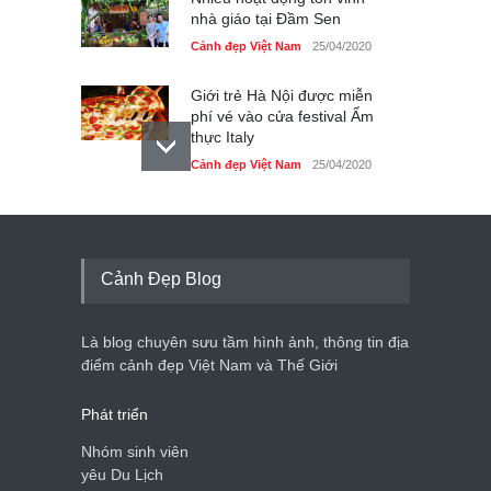
nhà giáo tại Đầm Sen
Cảnh đẹp Việt Nam
25/04/2020
Giới trẻ Hà Nội được miễn
phí vé vào cửa festival Ẩm
thực Italy
Cảnh đẹp Việt Nam
25/04/2020
Tam giác mạch khoe sắc
bên bờ hồ Hà Nội
Cảnh đẹp Việt Nam
25/04/2020
Cảnh Đẹp Blog
Bán đảo Sơn Trà sẽ là khu
du lịch quốc gia
Là blog chuyên sưu tầm hình ảnh, thông tin địa
Cảnh đẹp Việt Nam
24/04/2020
điểm cảnh đẹp Việt Nam và Thế Giới
Phát triển
Nhóm sinh viên
yêu Du Lịch