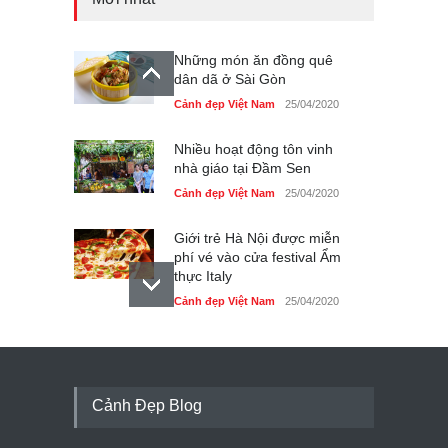
Những món ăn đồng quê
dân dã ở Sài Gòn
Cảnh đẹp Việt Nam
25/04/2020
Nhiều hoạt động tôn vinh
nhà giáo tại Đầm Sen
Cảnh đẹp Việt Nam
25/04/2020
Giới trẻ Hà Nội được miễn
phí vé vào cửa festival Ẩm
thực Italy
Cảnh đẹp Việt Nam
25/04/2020
Tam giác mạch khoe sắc
bên bờ hồ Hà Nội
Cảnh đẹp Việt Nam
25/04/2020
Cảnh Đẹp Blog
Bán đảo Sơn Trà sẽ là khu