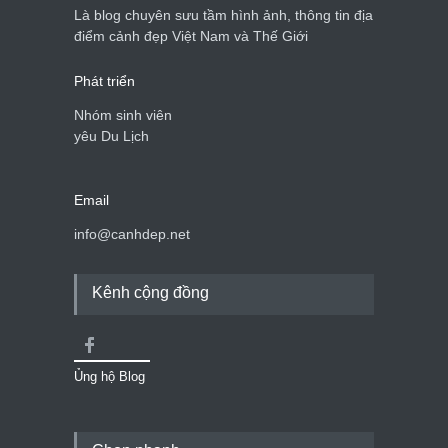
du lịch quốc gia
Là blog chuyên sưu tầm hình ảnh, thông tin địa
Cảnh đẹp Việt Nam
24/04/2020
điểm cảnh đẹp Việt Nam và Thế Giới
Phát triển
Nhóm sinh viên
yêu Du Lịch
Email
info@canhdep.net
Kênh cộng đồng
Ủng hộ Blog