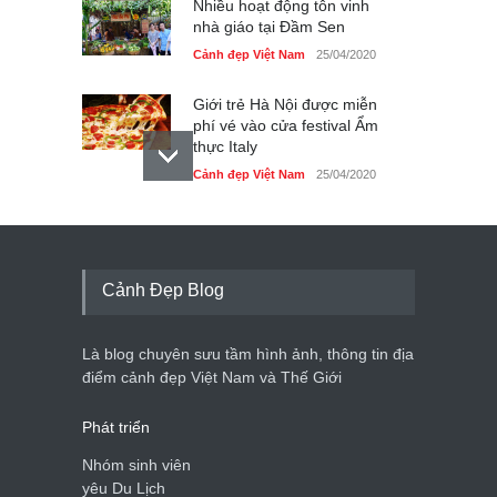
Nhiều hoạt động tôn vinh
nhà giáo tại Đầm Sen
Cảnh đẹp Việt Nam
25/04/2020
Giới trẻ Hà Nội được miễn
phí vé vào cửa festival Ẩm
thực Italy
Cảnh đẹp Việt Nam
25/04/2020
Tam giác mạch khoe sắc
bên bờ hồ Hà Nội
Cảnh đẹp Việt Nam
25/04/2020
Cảnh Đẹp Blog
Bán đảo Sơn Trà sẽ là khu
du lịch quốc gia
Là blog chuyên sưu tầm hình ảnh, thông tin địa
Cảnh đẹp Việt Nam
24/04/2020
điểm cảnh đẹp Việt Nam và Thế Giới
Phát triển
Nhóm sinh viên
yêu Du Lịch