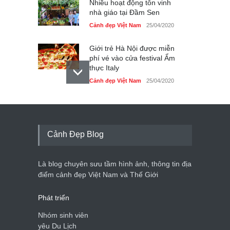
Nhiều hoạt động tôn vinh
nhà giáo tại Đầm Sen
Cảnh đẹp Việt Nam
25/04/2020
Giới trẻ Hà Nội được miễn
phí vé vào cửa festival Ẩm
thực Italy
Cảnh đẹp Việt Nam
25/04/2020
Tam giác mạch khoe sắc
bên bờ hồ Hà Nội
Cảnh đẹp Việt Nam
25/04/2020
Cảnh Đẹp Blog
Bán đảo Sơn Trà sẽ là khu
du lịch quốc gia
Là blog chuyên sưu tầm hình ảnh, thông tin địa
Cảnh đẹp Việt Nam
24/04/2020
điểm cảnh đẹp Việt Nam và Thế Giới
Phát triển
Nhóm sinh viên
yêu Du Lịch